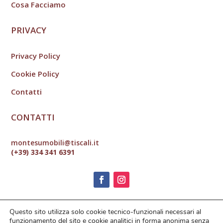
Cosa Facciamo
PRIVACY
Privacy Policy
Cookie Policy
Contatti
CONTATTI
montesumobili@tiscali.it
(+39) 334 341 6391
Questo sito utilizza solo cookie tecnico-funzionali necessari al
funzionamento del sito e cookie analitici in forma anonima senza
Via Capitano Amadio 22 – 07030 Chiaramonti (SS) –